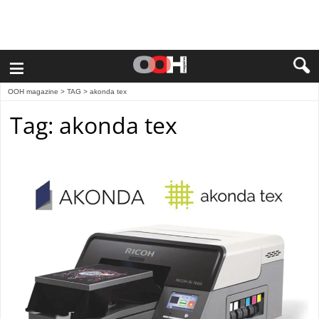
≡
OOH magazine
> TAG > akonda tex
Tag: akonda tex