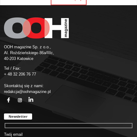
OOH magazine Sp. z o.o.,
Al. Roździeńskiego 86a/IIIc,
40-203 Katowice
Tel / Fax:
+ 48 32 206 76 77
Skontaktuj się z nami:
redakcja@oohmagazine.pl
fb
ins
in
Newsletter
Twój email