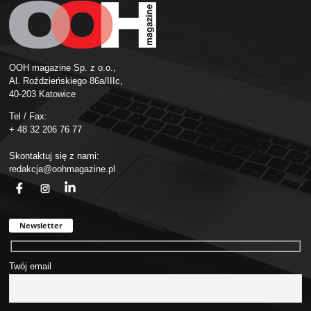
OOH magazine Sp. z o.o.,
Al. Roździeńskiego 86a/IIIc,
40-203 Katowice
Tel / Fax:
+ 48 32 206 76 77
Skontaktuj się z nami:
redakcja@oohmagazine.pl
fb
ins
in
Newsletter
Twój email