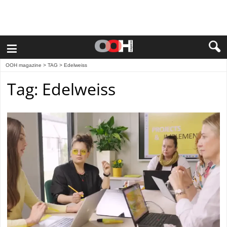
≡
OOH magazine
> TAG > Edelweiss
Tag: Edelweiss