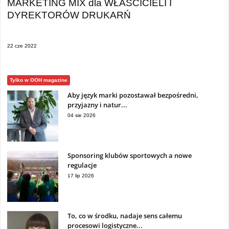
MARKETING MIX dla WŁAŚCICIELI I
DYREKTORÓW DRUKARŃ
22 cze 2022
Tylko w OOH magazine
Aby język marki pozostawał bezpośredni,
przyjazny i natur...
04 sie 2026
Sponsoring klubów sportowych a nowe
regulacje
17 lip 2026
To, co w środku, nadaje sens całemu
procesowi logistyczne...