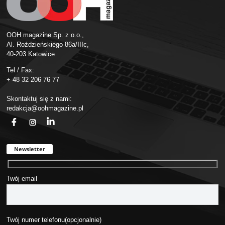
OOH magazine Sp. z o.o.,
Al. Roździeńskiego 86a/IIIc,
40-203 Katowice
Tel / Fax:
+ 48 32 206 76 77
Skontaktuj się z nami:
redakcja@oohmagazine.pl
fb
ins
in
Newsletter
Twój email
Twój numer telefonu(opcjonalnie)