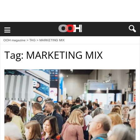
≡
OOH magazine
> TAG > MARKETING MIX
Tag: MARKETING MIX