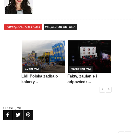
POWIĄZANE ARTYKUŁY
WIĘCEJ OD AUTORA
yny
Event MIX
Marketing MIX
Festiwal M
rum
Lidl Polska zadba o
Fakty, zaufanie i
Paweł Tka
..
kolarzy...
odpowiedz...
...
<
>
UDOSTĘPNIJ
FB
TW
PIN