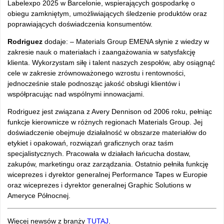
Labelexpo 2025 w Barcelonie, wspieraj
ących gospodarkę o
obiegu zamkniętym, umożliwiających śledzenie produkt
ów oraz
poprawiaj
ących doświadczenia konsument
ów.
Rodriguez
dodaje: –
Materials Group EMENA s
łynie z wiedzy w
zakresie nauk o materiałach i zaangażowania w satysfakcję
klienta. Wykorzystam siłę i talent naszych zespoł
ów, aby osi
ągnąć
cele w zakresie zr
ównowa
żonego wzrostu i rentowności,
jednocześnie stale podnosząc jakość obsługi klient
ów i
wspó
łpracując nad wsp
ólnymi innowacjami.
Rodriguez jest zwi
ązana z Avery Dennison od 2006 roku, pełniąc
funkcje kierownicze w r
ó
żnych regionach Materials Group. Jej
doświadczenie obejmuje działalność w obszarze materiał
ów do
etykiet i opakowa
ń, rozwiązań graficznych oraz taśm
specjalistycznych. Pracowała w działach łańcucha dostaw,
zakup
ów, marketingu oraz zarz
ądzania. Ostatnio pełniła funkcję
wiceprezes i dyrektor generalnej Performance Tapes w Europie
oraz wiceprezes i dyrektor generalnej Graphic Solutions w
Ameryce P
ó
łnocnej.
Więcej newsów z branży
TUTAJ
.