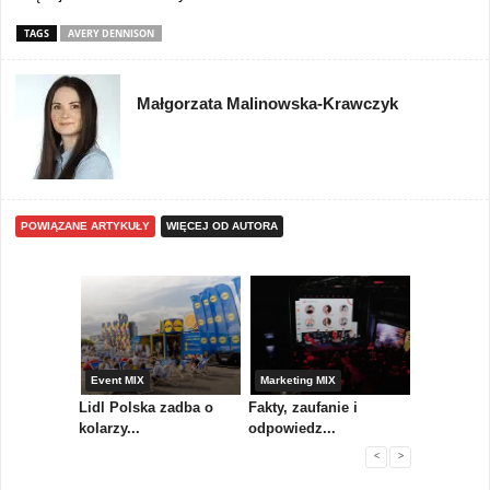
TAGS
AVERY DENNISON
Małgorzata Malinowska-Krawczyk
POWIĄZANE ARTYKUŁY
WIĘCEJ OD AUTORA
yny
Event MIX
Marketing MIX
Festiwal M
rum
Lidl Polska zadba o
Fakty, zaufanie i
Paweł Tka
..
kolarzy...
odpowiedz...
...
<
>