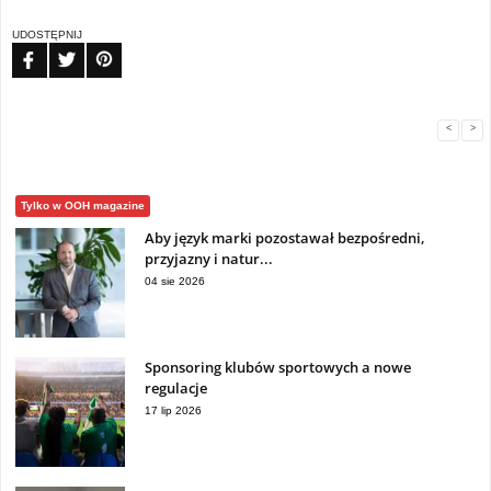
UDOSTĘPNIJ
FB
TW
PIN
<
>
Tylko w OOH magazine
Aby język marki pozostawał bezpośredni,
przyjazny i natur...
04 sie 2026
Sponsoring klubów sportowych a nowe
regulacje
17 lip 2026