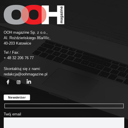
OOH magazine Sp. z o.o.,
Al. Roździeńskiego 86a/IIIc,
40-203 Katowice
Tel / Fax:
+ 48 32 206 76 77
Skontaktuj się z nami:
redakcja@oohmagazine.pl
fb
ins
in
Newsletter
Twój email