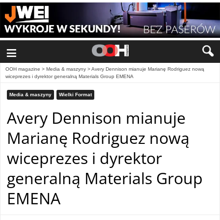
≡
OOH magazine
>
Media & maszyny
>
Avery Dennison mianuje Marianę Rodriguez nową
wiceprezes i dyrektor generalną Materials Group EMENA
Media & maszyny
Wielki Format
Avery Dennison mianuje
Marianę Rodriguez nową
wiceprezes i dyrektor
generalną Materials Group
EMENA