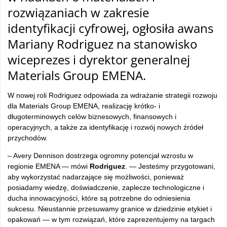
rozwiązaniach w zakresie
identyfikacji cyfrowej, ogłosiła awans
Mariany Rodriguez na stanowisko
wiceprezes i dyrektor generalnej
Materials
Group
EMENA.
W nowej roli Rodriguez odpowiada za wdrażanie strategii rozwoju
dla Materials
Group
EMENA, realizację kr
ótko- i
d
ługoterminowych cel
ów biznesowych, finansowych i
operacyjnych, a tak
że za identyfikację i rozw
ój nowych
źr
óde
ł
przychod
ów.
– Avery Dennison dostrzega ogromny potencja
ł wzrostu w
regionie EMENA
— m
ówi
Rodriguez
.
— Jeste
śmy przygotowani,
aby wykorzystać nadarzające się możliwości, ponieważ
posiadamy wiedzę, doświadczenie, zaplecze technologiczne i
ducha innowacyjności, kt
óre s
ą potrzebne do odniesienia
sukcesu. Nieustannie przesuwamy granice w dziedzinie etykiet i
opakowań
— w tym rozwi
ązań, kt
óre zaprezentujemy na targach