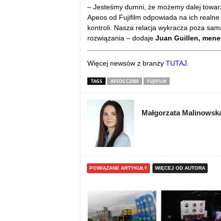
– Jeste
śmy dumni, że możemy dalej towarz
Apeos od Fujifilm odpowiada na ich realne
kontroli. Nasza relacja wykracza poza sa
rozwiązania
– dodaje
Juan Guillen, men
Więcej newsów z branży
TUTAJ
.
TAGS
APEOS C2560
FUJIFILM
Małgorzata Malinowsk
POWIĄZANE ARTYKUŁY
WIĘCEJ OD AUTORA