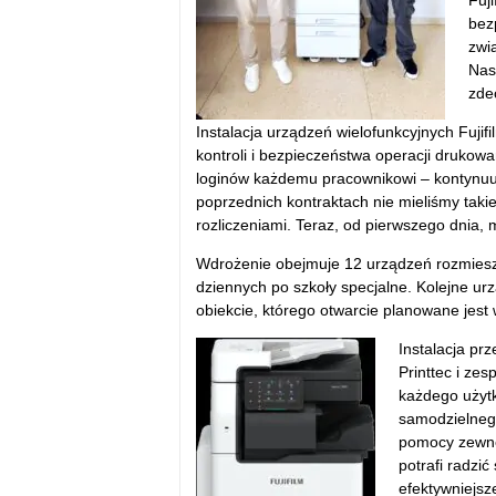
Fuji
bez
zwi
Nas
zde
Instalacja urządzeń wielofunkcyjnych Fujif
kontroli i bezpieczeństwa operacji drukowa
login
ów ka
żdemu pracownikowi
– kontynu
poprzednich kontraktach nie mieliśmy taki
rozliczeniami. Teraz, od pierwszego dnia
Wdrożenie obejmuje 12 urządzeń rozmies
dziennych po szko
ły specjalne. Kolejne 
obiekcie, kt
órego otwarcie planowane jest 
Instalacja prz
Printtec i zes
każdego użytk
samodzielneg
pomocy zewnę
potrafi radzi
efektywniejsze