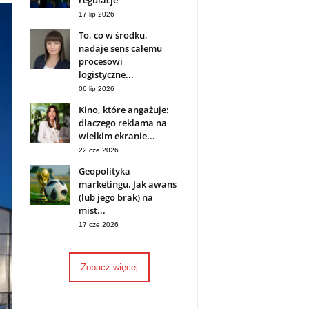
regulacje
17 lip 2026
To, co w środku,
nadaje sens całemu
procesowi
logistyczne...
06 lip 2026
Kino, które angażuje:
dlaczego reklama na
wielkim ekranie...
22 cze 2026
Geopolityka
marketingu. Jak awans
(lub jego brak) na
mist...
17 cze 2026
Zobacz więcej