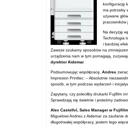
konfigurację 
ma potrzeby w
używane gł
ów
pracownik
ów 
Na decyzję wp
Technologia t
i bardziej ef
Zawsze szukamy sposob
ów na zmniejszen
urządzenia nam w tym pomagają, zużywając
dyrektor Aidemar
.
Podsumowując wsp
ó
łpracę,
Andreu
zwrac
Impresion Printtec: –
Absolutnie niezawodn
spos
ób, w tym podczas wydarze
ń i inicja
Zapytany, czy poleciłby drukarki Fujifilm
Sprawdzają się świetnie i jesteśmy zadowo
Alex Castellv
í, Sales Manager w Fujifilm
Miguelowi Andreu z Aidemar za zaufanie do
długotrwałej wsp
ó
łpracy, jestem tego więce