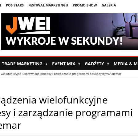
T
POS STARS
FESTIWAL MARKETINGU
PROMO SHOW
GALERIA
TRADE MARKETING
EVENT MIX
GADŻETY
MEDIA & 
∨
∨
∨
a wielofunkcyjne usprawniają procesy i zarządzanie programami edukacyjnymi Aidemar
rządzenia wielofunkcyjne
sy i zarządzanie programami
demar