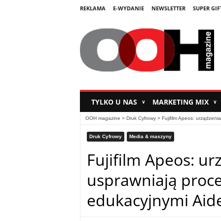
REKLAMA
E-WYDANIE
NEWSLETTER
SUPER GIF
TYLKO U NAS
MARKETING MIX
∨
∨
OOH magazine
>
Druk Cyfrowy
>
Fujifilm Apeos: urządzeni
Druk Cyfrowy
Media & maszyny
Fujifilm Apeos: u
usprawniają proce
edukacyjnymi Ai