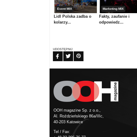
Media & maszyny
Event MIX
Marketing MIX
Atrium Centrum
Lidl Polska zadba o
Fakty, zaufanie i
Ploterowe or...
kolarzy...
odpowiedz...
UDOSTĘPNIJ
FB
TW
PIN
OOH magazine Sp. z o.o.,
Al. Roździeńskiego 86a/IIIc,
40-203 Katowice
Tel / Fax: