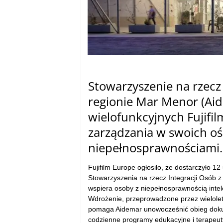
Stowarzyszenie na rzecz 
regionie Mar Menor (Aid
wielofunkcyjnych Fujifil
zarządzania w swoich oś
niepe
łnosprawnościami.
Fujifilm Europe og
łosiło, że dostarczyło 
Stowarzyszenia na rzecz Integracji Os
ób z
wspiera osoby z niepełnosprawnością intel
Wdrożenie, przeprowadzone przez wieloletn
pomaga Aidemar unowocze
śnić obieg do
codzienne programy edukacyjne i terapeut