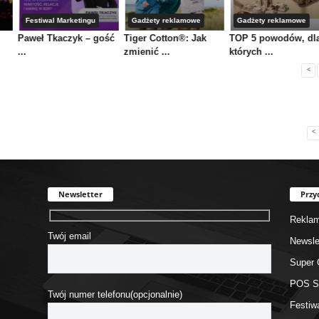
Festiwal Marketingu
Gadżety reklamowe
Gadżety reklamowe
Paweł Tkaczyk – gość
Tiger Cotton®: Jak
TOP 5 powodów, dl
...
zmienić ...
których ...
<
<
Newsletter
Przy
Rekla
Twój email
Newsle
Super 
POS 
Twój numer telefonu(opcjonalnie)
Festiw