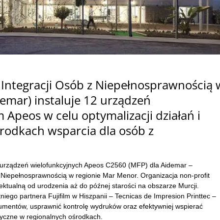
Integracji Os
ób z Niepe
łnosprawnością 
emar) instaluje 12 urządzeń
m Apeos w celu optymalizacji działań i
rodkach wsparcia dla os
ób z
12 urządzeń wielofunkcyjnych Apeos C2560 (MFP) dla Aidemar
–
 Niepe
łnosprawnością w regionie Mar Menor. Organizacja non-profit
ektualną od urodzenia aż do p
ó
źnej starości na obszarze Murcji.
iego partnera Fujifilm w Hiszpanii
– Tecnicas de Impresion Printtec –
kument
ów, usprawni
ć kontrolę wydruk
ów oraz efektywniej wspiera
ć
yczne w regionalnych ośrodkach.