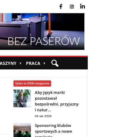
fb
ins
yt
MASZYNY
PRACA
∨
∨
Tylko w OOH magazine
Aby język marki
pozostawał
bezpośredni, przyjazny
i natur...
04 sie 2026
Sponsoring klubów
sportowych a nowe