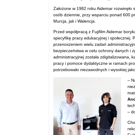
Założone w 1982 roku Aidemar rozwinęło si
os
ób dziennie, przy wsparciu ponad 600 p
Murcja, jak i Walencja.
Przed wspó
łpracą z Fujifilm Aidemar bor
specyfikę pracy edukacyjnej i społecznej.
przenoszeniem wielu zadań administracyj
bezpieczeństwa w celu ochrony danych i z
administracyjnej została zdigitalizowana, 
pracy i pomoce dydaktyczne w ramach pro
potrzebowa
ło niezawodnych i wysokiej jak
– N
nie
mate
And
tec
– d
Ch
rek