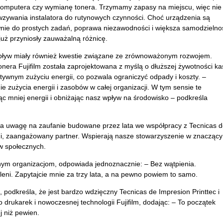
komputera czy wymianę tonera. Trzymamy zapasy na miejscu, więc nie
zywania instalatora do rutynowych czynności. Choć urządzenia są
nie do prostych zada
ń, poprawa niezawodności i większa samodzielno
ju
ż przyniosły zauważalną r
ó
żnicę.
ływ miały r
ównie
ż kwestie związane ze zr
ównowa
żonym rozwojem.
onera Fujifilm została zaprojektowana z myślą o dłuższej żywotności ka
ektywnym zużyciu energii, co pozwala ograniczyć odpady i koszty. –
ie zu
życia energii i zasob
ów w ca
łej organizacji. W tym sensie te
 mniej energii i obniżając nasz wpływ na środowisko
– podkre
śla
a uwagę na zaufanie budowane przez lata we wsp
ó
łpracy z Tecnicas 
i, zaanga
żowany partner. Wspierają nasze stowarzyszenie w znaczący
tyw społecznych.
 innym organizacjom, odpowiada jednoznacznie: –
Bez w
ątpienia.
leni. Zapytajcie mnie za trzy lata, a na pewno powiem to samo.
, podkre
śla, że jest bardzo wdzięczny Tecnicas de Impresion Printtec i
 drukarek i nowoczesnej technologii Fujifilm, dodając: –
To pocz
ątek
j niż pewien.