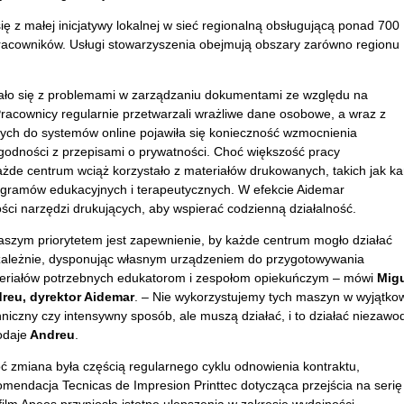
ę z małej inicjatywy lokalnej w sieć regionalną obsługującą ponad 700
racowników. Us
ługi stowarzyszenia obejmują obszary zar
ówno regionu
ykało się z problemami w zarządzaniu dokumentami ze względu na
 Pracownicy regularnie przetwarzali wrażliwe dane osobowe, a wraz z
nych do system
ów online pojawi
ła się konieczność wzmocnienia
godności z przepisami o prywatności. Choć większość pracy
każde centrum wciąż korzystało z materiał
ów drukowanych, takich jak ka
gramów edukacyjnych i terapeutycznych. W efekcie Aidemar
ości narzędzi drukujących, aby wspierać codzienną działalność.
aszym priorytetem jest zapewnienie, by ka
żde centrum mogło działać
zależnie, dysponując własnym urządzeniem do przygotowywania
riał
ów potrzebnych edukatorom i zespo
łom opiekuńczym
– m
ówi
Mig
reu, dyrektor Aidemar
.
– Nie wykorzystujemy tych maszyn w wyj
ątko
hniczny czy intensywny spos
ób, ale musz
ą działać, i to działać niezawo
odaje
Andreu
.
o
ć zmiana była częścią regularnego cyklu odnowienia kontraktu,
omendacja Tecnicas de Impresion Printtec dotycząca przejścia na serię