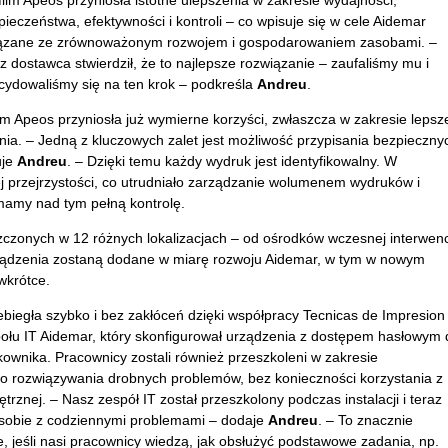
film Apeos przyniosła istotne ulepszenia w zakresie wydajności,
pieczeństwa, efektywności i kontroli
– co wpisuje si
ę w cele Aidemar
ązane ze zr
ównowa
żonym rozwojem i gospodarowaniem zasobami. –
z dostawca stwierdzi
ł, że to najlepsze rozwiązanie
– zaufali
śmy mu i
cydowaliśmy się na ten krok
– podkre
śla
Andreu
.
ilm Apeos przyniosła już wymierne korzyści, zwłaszcza w zakresie lepsz
nia. –
Jedn
ą z kluczowych zalet jest możliwość przypisania bezpieczny
uje
Andreu
. – Dzi
ęki temu każdy wydruk jest identyfikowalny. W
ej przejrzystości, co utrudniało zarządzanie wolumenem wydruk
ów i
, mamy nad tym pe
łną kontrolę.
zczonych w 12 r
ó
żnych lokalizacjach
– od o
środk
ów wczesnej interwencj
urządzenia zostaną dodane w miarę rozwoju Aidemar, w tym w nowym
wkrótce.
ebieg
ła szybko i bez zakł
óce
ń dzięki wsp
ó
łpracy Tecnicas de Impresion
połu IT Aidemar, kt
óry skonfigurowa
ł urządzenia z dostępem hasłowym 
ownika. Pracownicy zostali r
ównie
ż przeszkoleni w zakresie
o rozwiązywania drobnych problem
ów, bez konieczno
ści korzystania z
trznej. –
Nasz zesp
ó
ł IT został przeszkolony podczas instalacji i teraz
ć sobie z codziennymi problemami
– dodaje
Andreu
. – To znacznie
, je
śli nasi pracownicy wiedzą, jak obsłużyć podstawowe zadania, np.