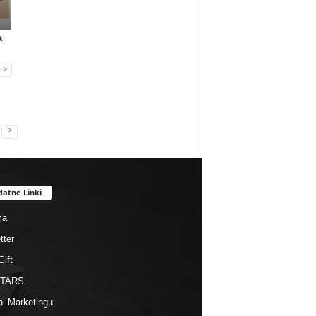
Gadżety reklamowe
Gadżety reklamowe
Marketing MIX
a
Many Mornings:
Nowa era jedzenia
IAB Polska publikuj
skarpetki na...
poza dome...
przewo...
>
>
datne Linki
ma
tter
Gift
STARS
al Marketingu