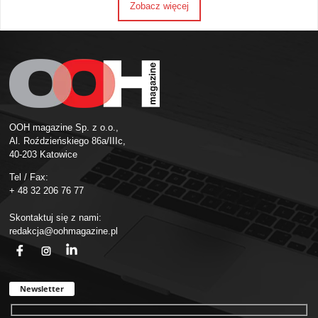
Zobacz więcej
OOH magazine Sp. z o.o.,
Al. Roździeńskiego 86a/IIIc,
40-203 Katowice
Tel / Fax:
+ 48 32 206 76 77
Skontaktuj się z nami:
redakcja@oohmagazine.pl
fb
ins
in
Newsletter