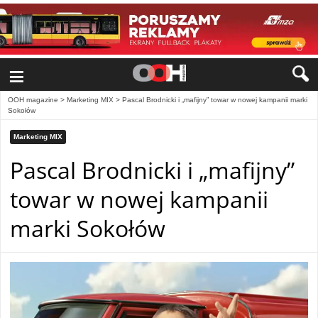
≡
OOH magazine
>
Marketing MIX
>
Pascal Brodnicki i „mafijny” towar w nowej kampanii marki
Sokołów
Marketing MIX
Pascal Brodnicki i „mafijny”
towar w nowej kampanii
marki Sokołów