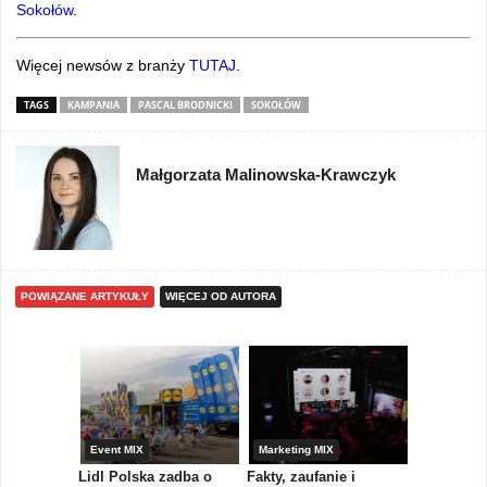
Sokołów
.
Więcej newsów z branży
TUTAJ
.
TAGS
KAMPANIA
PASCAL BRODNICKI
SOKOŁÓW
Małgorzata Malinowska-Krawczyk
POWIĄZANE ARTYKUŁY
WIĘCEJ OD AUTORA
yny
Event MIX
Marketing MIX
Festiwal M
rum
Lidl Polska zadba o
Fakty, zaufanie i
Paweł Tka