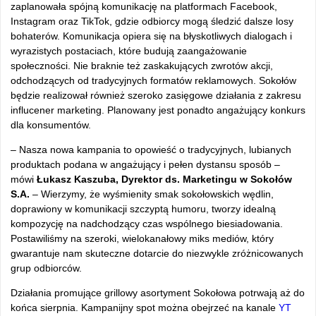
zaplanowała spójną komunikację na platformach Facebook,
Instagram oraz TikTok, gdzie odbiorcy mogą śledzić dalsze losy
bohaterów. Komunikacja opiera się na błyskotliwych dialogach i
wyrazistych postaciach, które budują zaangażowanie
społeczności. Nie braknie też zaskakujących zwrotów akcji,
odchodzących od tradycyjnych formatów reklamowych. Sokołów
będzie realizował również szeroko zasięgowe działania z zakresu
influcener marketing. Planowany jest ponadto angażujący konkurs
dla konsumentów.
– Nasza nowa kampania to opowieść o tradycyjnych, lubianych
produktach podana w angażujący i pełen dystansu sposób –
mówi
Łukasz Kaszuba, Dyrektor ds. Marketingu w Sokołów
S.A.
– Wierzymy, że wyśmienity smak sokołowskich wędlin,
doprawiony w komunikacji szczyptą humoru, tworzy idealną
kompozycję na nadchodzący czas wspólnego biesiadowania.
Postawiliśmy na szeroki, wielokanałowy miks mediów, który
gwarantuje nam skuteczne dotarcie do niezwykle zróżnicowanych
grup odbiorców.
Działania promujące grillowy asortyment Sokołowa potrwają aż do
końca sierpnia. Kampanijny spot można obejrzeć na kanale
YT