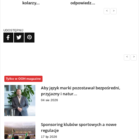
..
kolarzy...
odpowiedz...
...
<
>
UDOSTĘPNIJ
FB
TW
PIN
<
>
Tylko w OOH magazine
Aby język marki pozostawał bezpośredni,
przyjazny i natur...
04 sie 2026
Sponsoring klubów sportowych a nowe
regulacje
17 lip 2026