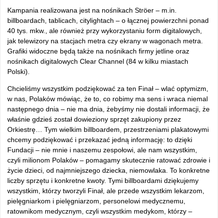
Kampania realizowana jest na nośnikach Ströer – m.in.
billboardach, tablicach, citylightach – o łącznej powierzchni ponad
40 tys. mkw., ale również przy wykorzystaniu form digitalowych,
jak telewizory na stacjach metra czy ekrany w wagonach metra.
Grafiki widoczne będą także na nośnikach firmy jetline oraz
nośnikach digitalowych Clear Channel (84 w kilku miastach
Polski).
Chcieliśmy wszystkim podziękować za ten Finał – wlać optymizm,
w nas, Polaków mówiąc, że to, co robimy ma sens i wraca niemal
następnego dnia – nie ma dnia, żebyśmy nie dostali informacji, że
właśnie gdzieś został dowieziony sprzęt zakupiony przez
Orkiestrę… Tym wielkim billboardem, przestrzeniami plakatowymi
chcemy podziękować i przekazać jedną informację: to dzięki
Fundacji – nie mnie i naszemu zespołowi, ale nam wszystkim,
czyli milionom Polaków – pomagamy skutecznie ratować zdrowie i
życie dzieci, od najmniejszego dziecka, niemowlaka. To konkretne
liczby sprzętu i konkretne kwoty. Tymi billboardami dziękujemy
wszystkim, którzy tworzyli Finał, ale przede wszystkim lekarzom,
pielęgniarkom i pielęgniarzom, personelowi medycznemu,
ratownikom medycznym, czyli wszystkim medykom, którzy –