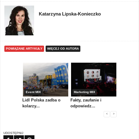
Katarzyna Lipska-Konieczko
POWIĄZANE ARTYKUŁY
WIĘCEJ OD AUTORA
yny
Event MIX
Marketing MIX
Festiwal M
rum
Lidl Polska zadba o
Fakty, zaufanie i
Paweł Tka
..
kolarzy...
odpowiedz...
...
<
>
UDOSTĘPNIJ
FB
TW
PIN