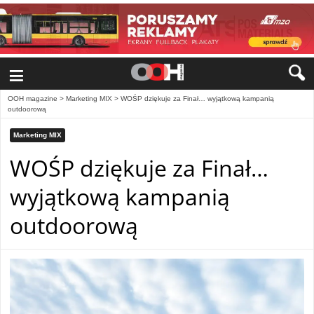
≡
OOH magazine
>
Marketing MIX
>
WOŚP dziękuje za Finał… wyjątkową kampanią
outdoorową
Marketing MIX
WOŚP dziękuje za Finał…
wyjątkową kampanią
outdoorową