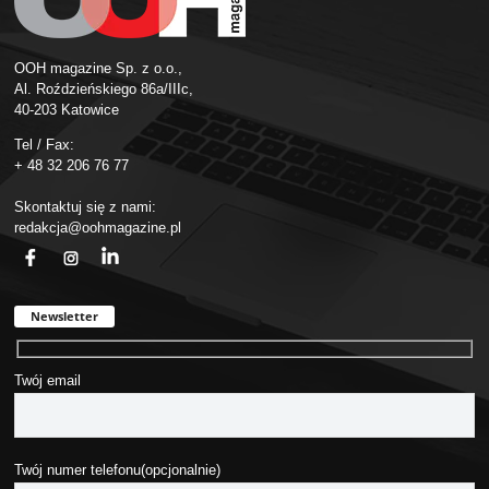
OOH magazine Sp. z o.o.,
Al. Roździeńskiego 86a/IIIc,
40-203 Katowice
Tel / Fax:
+ 48 32 206 76 77
Skontaktuj się z nami:
redakcja@oohmagazine.pl
fb
ins
in
Newsletter
Twój email
Twój numer telefonu(opcjonalnie)