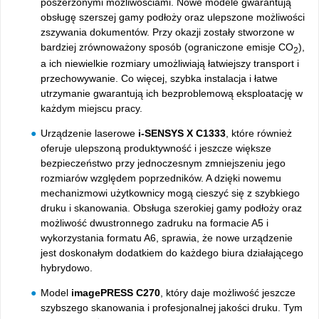
poszerzonymi możliwościami. Nowe modele gwarantują
obsługę szerszej gamy podłoży oraz ulepszone możliwości
zszywania dokumentów. Przy okazji zostały stworzone w
bardziej zrównoważony sposób (ograniczone emisje CO
),
2
a ich niewielkie rozmiary umożliwiają łatwiejszy transport i
przechowywanie. Co więcej, szybka instalacja i łatwe
utrzymanie gwarantują ich bezproblemową eksploatację w
każdym miejscu pracy.
Urządzenie laserowe
i-SENSYS X C1333
, które również
oferuje ulepszoną produktywność i jeszcze większe
bezpieczeństwo przy jednoczesnym zmniejszeniu jego
rozmiarów względem poprzedników. A dzięki nowemu
mechanizmowi użytkownicy mogą cieszyć się z szybkiego
druku i skanowania. Obsługa szerokiej gamy podłoży oraz
możliwość dwustronnego zadruku na formacie A5 i
wykorzystania formatu A6, sprawia, że nowe urządzenie
jest doskonałym dodatkiem do każdego biura działającego
hybrydowo.
Model
imagePRESS C270
, który daje możliwość jeszcze
szybszego skanowania i profesjonalnej jakości druku. Tym