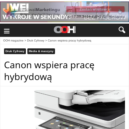
≡
OOH magazine
>
Druk Cyfrowy
>
Canon wspiera pracę hybrydową
Druk Cyfrowy
Media & maszyny
Canon wspiera pracę
hybrydową