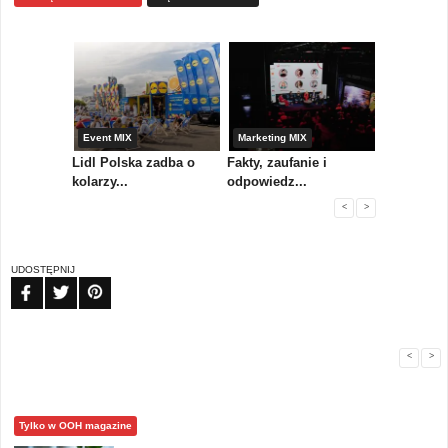
yny
Event MIX
Marketing MIX
Festiwal M
rum
Lidl Polska zadba o
Fakty, zaufanie i
Paweł Tka
..
kolarzy...
odpowiedz...
...
<
>
UDOSTĘPNIJ
FB
TW
PIN
<
>
Tylko w OOH magazine