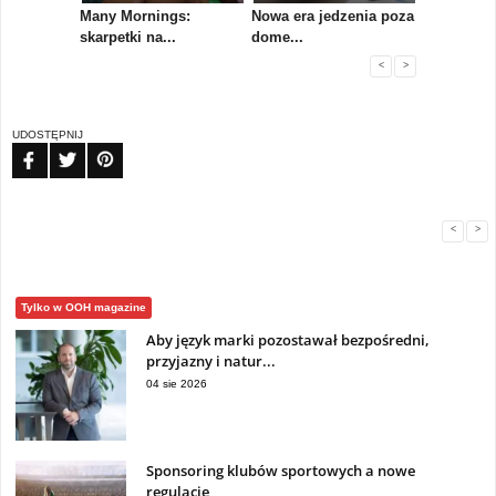
koły,
Many Mornings:
Nowa era jedzenia poza
IAB Polska
skarpetki na...
dome...
przewo...
<
>
UDOSTĘPNIJ
FB
TW
PIN
<
>
Tylko w OOH magazine
Aby język marki pozostawał bezpośredni,
przyjazny i natur...
04 sie 2026
Sponsoring klubów sportowych a nowe
regulacje