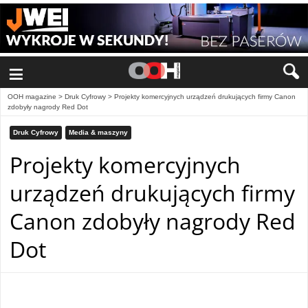
≡
OOH magazine
>
Druk Cyfrowy
>
Projekty komercyjnych urządzeń drukujących firmy Canon
zdobyły nagrody Red Dot
Druk Cyfrowy
Media & maszyny
Projekty komercyjnych
urządzeń drukujących firmy
Canon zdobyły nagrody Red
Dot