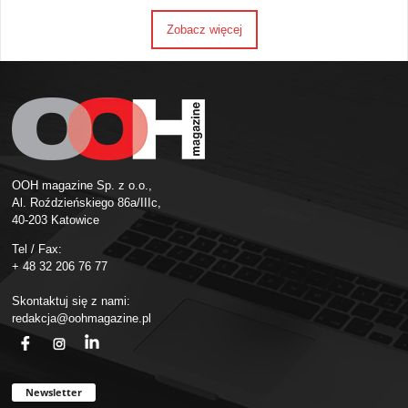
Zobacz więcej
OOH magazine Sp. z o.o.,
Al. Roździeńskiego 86a/IIIc,
40-203 Katowice
Tel / Fax:
+ 48 32 206 76 77
Skontaktuj się z nami:
redakcja@oohmagazine.pl
fb
ins
in
Newsletter