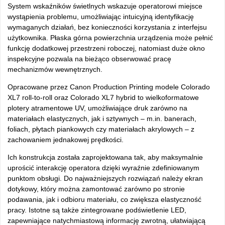
System wskaźników świetlnych wskazuje operatorowi miejsce
wystąpienia problemu, umożliwiając intuicyjną identyfikację
wymaganych działań, bez konieczności korzystania z interfejsu
użytkownika. Płaska górna powierzchnia urządzenia może pełnić
funkcję dodatkowej przestrzeni roboczej, natomiast duże okno
inspekcyjne pozwala na bieżąco obserwować pracę
mechanizmów wewnętrznych.
Opracowane przez Canon Production Printing modele Colorado
XL7 roll-to-roll oraz Colorado XL7 hybrid to wielkoformatowe
plotery atramentowe UV, umożliwiające druk zarówno na
materiałach elastycznych, jak i sztywnych – m.in. banerach,
foliach, płytach piankowych czy materiałach akrylowych – z
zachowaniem jednakowej prędkości.
Ich konstrukcja została zaprojektowana tak, aby maksymalnie
uprościć interakcję operatora dzięki wyraźnie zdefiniowanym
punktom obsługi. Do najważniejszych rozwiązań należy ekran
dotykowy, który można zamontować zarówno po stronie
podawania, jak i odbioru materiału, co zwiększa elastyczność
pracy. Istotne są także zintegrowane podświetlenie LED,
zapewniające natychmiastową informację zwrotną, ułatwiającą