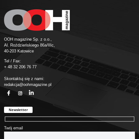
OOH magazine Sp. z o.o.,
Al. Roździeńskiego 86a/IIIc,
40-203 Katowice
Tel / Fax:
+ 48 32 206 76 77
Skontaktuj się z nami:
redakcja@oohmagazine.pl
fb
ins
in
Newsletter
Twój email