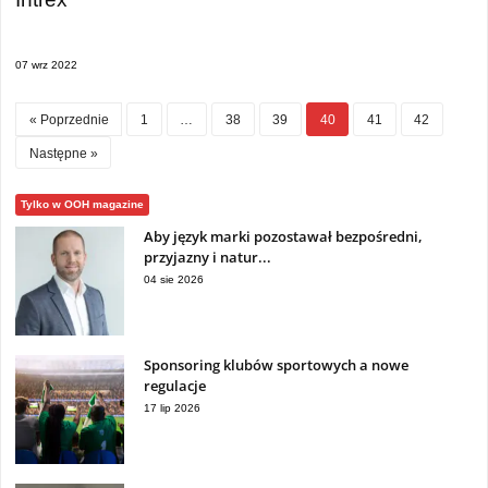
07 wrz 2022
« Poprzednie
1
…
38
39
40
41
42
Następne »
Tylko w OOH magazine
Aby język marki pozostawał bezpośredni,
przyjazny i natur...
04 sie 2026
Sponsoring klubów sportowych a nowe
regulacje
17 lip 2026