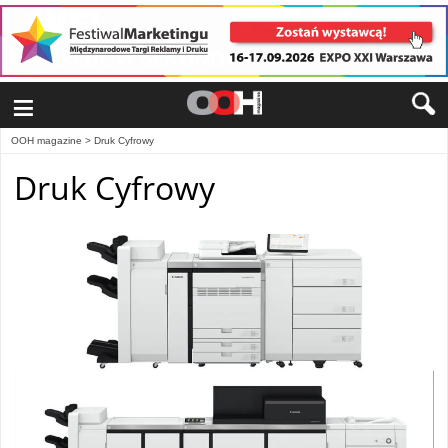
≡
OOH magazine
>
Druk Cyfrowy
Druk Cyfrowy