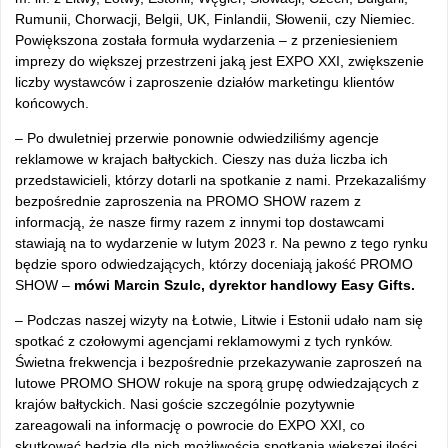
Rumunii, Chorwacji, Belgii, UK, Finlandii, Słowenii, czy Niemiec.
Powiększona została formuła wydarzenia – z przeniesieniem
imprezy do większej przestrzeni jaką jest EXPO XXI, zwiększenie
liczby wystawców i zaproszenie działów marketingu klientów
końcowych.
– Po dwuletniej przerwie ponownie odwiedziliśmy agencje
reklamowe w krajach bałtyckich. Cieszy nas duża liczba ich
przedstawicieli, którzy dotarli na spotkanie z nami. Przekazaliśmy
bezpośrednie zaproszenia na PROMO SHOW razem z
informacją, że nasze firmy razem z innymi top dostawcami
stawiają na to wydarzenie w lutym 2023 r. Na pewno z tego rynku
będzie sporo odwiedzających, którzy doceniają jakość PROMO
SHOW –
mówi Marcin Szulc, dyrektor handlowy Easy Gifts.
– Podczas naszej wizyty na Łotwie, Litwie i Estonii udało nam się
spotkać z czołowymi agencjami reklamowymi z tych rynków.
Świetna frekwencja i bezpośrednie przekazywanie zaproszeń na
lutowe PROMO SHOW rokuje na sporą grupę odwiedzających z
krajów bałtyckich. Nasi goście szczególnie pozytywnie
zareagowali na informację o powrocie do EXPO XXI, co
skutkować będzie dla nich możliwością spotkania większej ilości