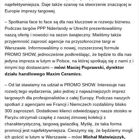
najefektywniejsza. Daje także szansę na stworzenie znaczącej w
Europie imprezy targowej.
– Spotkania face to face są dla nas kluczowe w rozwoju biznesu.
Podczas targów PPP Niderlandy w Utrecht prezentowaliśmy
naszą ofertę i nowości na sezon świąteczny. Mieliśmy także
przyjemność zaprosić agencje na przyszłoroczne targi w
Warszawie. Informowaliśmy o nowej, rozszerzonej formule
PROMO SHOW, jednocześnie podkreślając, że będzie to dla nas
jedyna impreza w lutym w Polsce, na której spotkają się z nami z i
innymi top dostawcami –
mówi Maciej Poprawski, dyrektor
działu handlowego Maxim Ceramics.
– Od lat stawiamy na udział w PROMO SHOW. Interesuje nas
rozwój tego wydarzenia, jako jednej z najważniejszych imprez
targowych dla profesjonalistów z całej Europy. Podczas naszych
spotkań z agencjami we Francji i Niemczech rozdaliśmy blisko
300 zaproszeń. Dodatkowo klienci odwiedzający nasze stoisko w
Paryżu otrzymali czapkę z naszej zimowej kolekcji z
charakterystyczną, targową gwiazdką. Myślę, że taka forma
promocji jest najefektywniejsza. Cieszymy się, że będziemy mogli
ich gościć w lutym w Warszawie – mówi
Michał Matwiejczyk,