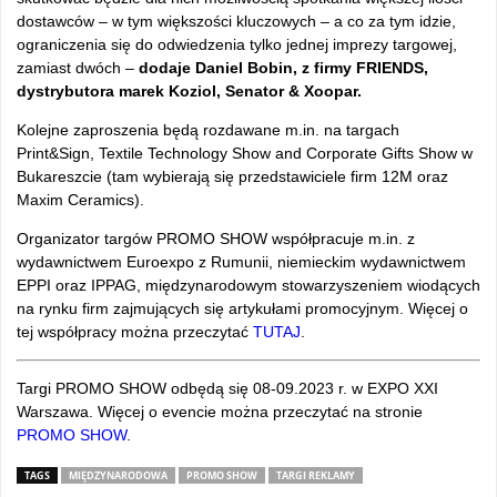
dostawców – w tym większości kluczowych – a co za tym idzie,
ograniczenia się do odwiedzenia tylko jednej imprezy targowej,
zamiast dwóch –
dodaje Daniel Bobin, z firmy FRIENDS,
dystrybutora marek Koziol, Senator & Xoopar.
Kolejne zaproszenia będą rozdawane m.in. na targach
Print&Sign, Textile Technology Show and Corporate Gifts Show w
Bukareszcie (tam wybierają się przedstawiciele firm 12M oraz
Maxim Ceramics).
Organizator targów PROMO SHOW współpracuje m.in. z
wydawnictwem Euroexpo z Rumunii, niemieckim wydawnictwem
EPPI oraz IPPAG, międzynarodowym stowarzyszeniem wiodących
na rynku firm zajmujących się artykułami promocyjnym. Więcej o
tej współpracy można przeczytać
TUTAJ
.
Targi PROMO SHOW odbędą się 08-09.2023 r. w EXPO XXI
Warszawa. Więcej o evencie można przeczytać na stronie
PROMO SHOW
.
TAGS
MIĘDZYNARODOWA
PROMO SHOW
TARGI REKLAMY