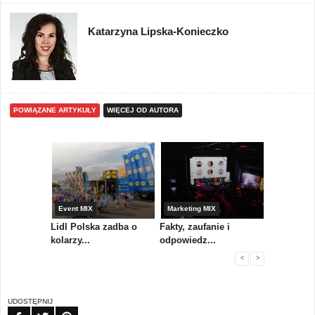
Katarzyna Lipska-Konieczko
POWIĄZANE ARTYKUŁY
WIĘCEJ OD AUTORA
yny
Event MIX
Marketing MIX
Festiwal M
rum
Lidl Polska zadba o
Fakty, zaufanie i
Paweł Tka
..
kolarzy...
odpowiedz...
...
<
>
UDOSTĘPNIJ
FB
TW
PIN