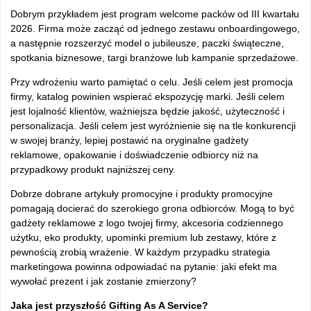
Dobrym przykładem jest program welcome packów od III kwartału
2026. Firma może zacząć od jednego zestawu onboardingowego,
a następnie rozszerzyć model o jubileusze, paczki świąteczne,
spotkania biznesowe, targi branżowe lub kampanie sprzedażowe.
Przy wdrożeniu warto pamiętać o celu. Jeśli celem jest promocja
firmy, katalog powinien wspierać ekspozycję marki. Jeśli celem
jest lojalność klientów, ważniejsza będzie jakość, użyteczność i
personalizacja. Jeśli celem jest wyróżnienie się na tle konkurencji
w swojej branży, lepiej postawić na oryginalne gadżety
reklamowe, opakowanie i doświadczenie odbiorcy niż na
przypadkowy produkt najniższej ceny.
Dobrze dobrane artykuły promocyjne i produkty promocyjne
pomagają docierać do szerokiego grona odbiorców. Mogą to być
gadżety reklamowe z logo twojej firmy, akcesoria codziennego
użytku, eko produkty, upominki premium lub zestawy, które z
pewnością zrobią wrażenie. W każdym przypadku strategia
marketingowa powinna odpowiadać na pytanie: jaki efekt ma
wywołać prezent i jak zostanie zmierzony?
Jaka jest przyszłość Gifting As A Service?