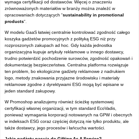
wymaga certyfikacji od dostawców. Więcej o znaczeniu
zrównoważonych materiałów w branży można znaleźć w
opracowaniach dotyczących “
sustainability in promotional
products
“.
W modelu GaaS łatwiej centralnie kontrolować zgodność całego
koszyka gadżetów promocyjnych z polityką ESG niż przy
rozproszonych zakupach ad hoc. Gdy każda jednostka
organizacyjna kupuje artykuły reklamowe u innego dostawcy,
trudno potwierdzić pochodzenie surowców, zgodność opakowań i
dokumentację bezpieczeństwa. Centralna platforma rozwiązuje
ten problem, bo ekologiczne gadżety reklamowe z nadrukiem
logo, metody znakowania przyjazne środowisku i materiały
reklamowe zgodne z dyrektywami ESG mogą być wpisane w
jeden standard zakupowy.
W Promoshop analizujemy również ścieżkę systemowej
certyfikacji własnej organizacji, w tym standard EcoVadis,
ponieważ wymagania korporacji notowanych na GPW i obecnych
w indeksach ESG coraz częściej dotyczą nie tylko produktu, ale
także dostawcy, jego procesów i łańcucha wartości.
Jakie gadżety pasują do Gifting As A Service?