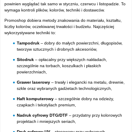
powinien wyglądać tak samo w styczniu, czerwcu i listopadzie. To
wymaga kontroli plików, kolorów, techniki i dostawców.
Promoshop dobiera metody znakowania do materiału, kształtu,
liczby kolorów, oczekiwanej trwałości i budżetu. Najczęściej
wykorzystywane techniki to:
Tampodruk
– dobry do małych powierzchni, długopisów,
tworzyw sztucznych i drobnych akcesoriów,
Sitodruk
– opłacalny przy większych nakładach,
szczególnie na torbach, koszulkach i płaskich
powierzchniach,
Grawer laserowy
– trwały i elegancki na metalu, drewnie,
szkle oraz wybranych gadżetach technologicznych,
Haft komputerowy
– szczególnie dobry na odzieży,
czapkach i tekstyliach premium,
Nadruk cyfrowy DTG/DTF
– przydatny przy kolorowych
projektach i mniejszych seriach,
Druk cyfrowy UV
– stosowany przy wybranych