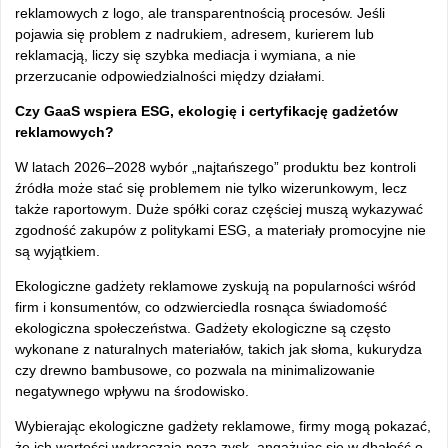
reklamowych z logo, ale transparentnością procesów. Jeśli
pojawia się problem z nadrukiem, adresem, kurierem lub
reklamacją, liczy się szybka mediacja i wymiana, a nie
przerzucanie odpowiedzialności między działami.
Czy GaaS wspiera ESG, ekologię i certyfikację gadżetów
reklamowych?
W latach 2026–2028 wybór „najtańszego” produktu bez kontroli
źródła może stać się problemem nie tylko wizerunkowym, lecz
także raportowym. Duże spółki coraz częściej muszą wykazywać
zgodność zakupów z politykami ESG, a materiały promocyjne nie
są wyjątkiem.
Ekologiczne gadżety reklamowe zyskują na popularności wśród
firm i konsumentów, co odzwierciedla rosnąca świadomość
ekologiczna społeczeństwa. Gadżety ekologiczne są często
wykonane z naturalnych materiałów, takich jak słoma, kukurydza
czy drewno bambusowe, co pozwala na minimalizowanie
negatywnego wpływu na środowisko.
Wybierając ekologiczne gadżety reklamowe, firmy mogą pokazać,
że ich wartości wykraczają poza zysk, angażując się w dbałość o