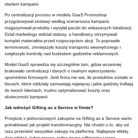
startem kampanii.
Po centralizacji procesu w modelu GaaS Promoshop
przygotowywał zestawy według scenariusza kampanii,
magazynował produkty i wysyłał paczki do wskazanych lokalizacji.
Dział marketingu widział statusy, a handlowcy otrzymywali
komplet materiałów przed rozpoczęciem akcji. To poprawiło
terminowość, zmniejszyło koszty transportu wewnętrznego i
zwiększyło kontrolę nad budżetem gadżetów reklamowych.
Model GaaS sprawdza się szczególnie tam, gdzie wcześniej
brakowało centralizacji i danych o realnym wykorzystaniu
upominków firmowych. Jeśli firma nie wie, ile produktów zostało w
biurach, które oddziały zamawiają najwięcej i jakie gadżety trafiają
do twoich klientach, trudno optymalizować koszty oraz
skuteczność kampanii.
Jak wdrożyć Gifting as a Service w firmie?
Przejście z jednorazowych zakupów na Gifting as a Service warto
potraktować jak projekt transformacyjny. Nie chodzi o to, aby od
razu przenieść wszystkie zakupy na platformę. Najlepsze efekty
daje pilotaż: jeden proces, jedna grupa odbiorców i jasno