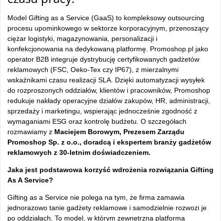
Model Gifting as a Service (GaaS) to kompleksowy outsourcing
procesu upominkowego w sektorze korporacyjnym, przenoszący
ciężar logistyki, magazynowania, personalizacji i
konfekcjonowania na dedykowaną platformę. Promoshop.pl jako
operator B2B integruje dystrybucję certyfikowanych gadżetów
reklamowych (FSC, Oeko‑Tex czy IP67), z mierzalnymi
wskaźnikami czasu realizacji SLA. Dzięki automatyzacji wysyłek
do rozproszonych oddziałów, klientów i pracowników, Promoshop
redukuje nakłady operacyjne działów zakupów, HR, administracji,
sprzedaży i marketingu, wspierając jednocześnie zgodność z
wymaganiami ESG oraz kontrolę budżetu. O szczegółach
rozmawiamy z
Maciejem Borowym, Prezesem Zarządu
Promoshop Sp. z o.o., doradcą i ekspertem branży gadżetów
reklamowych z 30-letnim doświadczeniem.
Jaka jest podstawowa korzyść wdrożenia rozwiązania Gifting
As A Service?
Gifting as a Service nie polega na tym, że firma zamawia
jednorazowo tanie gadżety reklamowe i samodzielnie rozwozi je
po oddziałach. To model, w którym zewnętrzna platforma