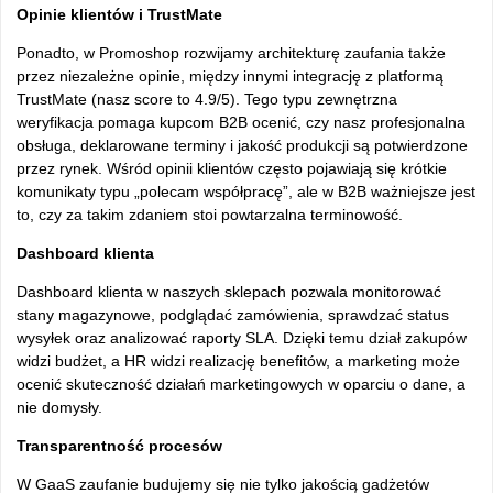
Opinie klientów i TrustMate
Ponadto, w Promoshop rozwijamy architekturę zaufania także
przez niezależne opinie, między innymi integrację z platformą
TrustMate (nasz score to 4.9/5). Tego typu zewnętrzna
weryfikacja pomaga kupcom B2B ocenić, czy nasz profesjonalna
obsługa, deklarowane terminy i jakość produkcji są potwierdzone
przez rynek. Wśród opinii klientów często pojawiają się krótkie
komunikaty typu „polecam współpracę”, ale w B2B ważniejsze jest
to, czy za takim zdaniem stoi powtarzalna terminowość.
Dashboard klienta
Dashboard klienta w naszych sklepach pozwala monitorować
stany magazynowe, podglądać zamówienia, sprawdzać status
wysyłek oraz analizować raporty SLA. Dzięki temu dział zakupów
widzi budżet, a HR widzi realizację benefitów, a marketing może
ocenić skuteczność działań marketingowych w oparciu o dane, a
nie domysły.
Transparentność procesów
W GaaS zaufanie budujemy się nie tylko jakością gadżetów