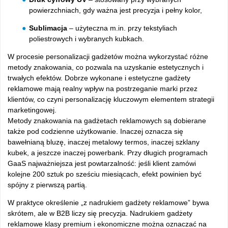
powierzchniach, gdy ważna jest precyzja i pełny kolor,
Sublimacja
– użyteczna m.in. przy tekstyliach
poliestrowych i wybranych kubkach.
W procesie personalizacji gadżetów można wykorzystać różne
metody znakowania, co pozwala na uzyskanie estetycznych i
trwałych efektów. Dobrze wykonane i estetyczne gadżety
reklamowe mają realny wpływ na postrzeganie marki przez
klientów, co czyni personalizację kluczowym elementem strategii
marketingowej.
Metody znakowania na gadżetach reklamowych są dobierane
także pod codzienne użytkowanie. Inaczej oznacza się
bawełnianą bluzę, inaczej metalowy termos, inaczej szklany
kubek, a jeszcze inaczej powerbank. Przy długich programach
GaaS najważniejsza jest powtarzalność: jeśli klient zamówi
kolejne 200 sztuk po sześciu miesiącach, efekt powinien być
spójny z pierwszą partią.
W praktyce określenie „z nadrukiem gadżety reklamowe” bywa
skrótem, ale w B2B liczy się precyzja. Nadrukiem gadżety
reklamowe klasy premium i ekonomiczne można oznaczać na