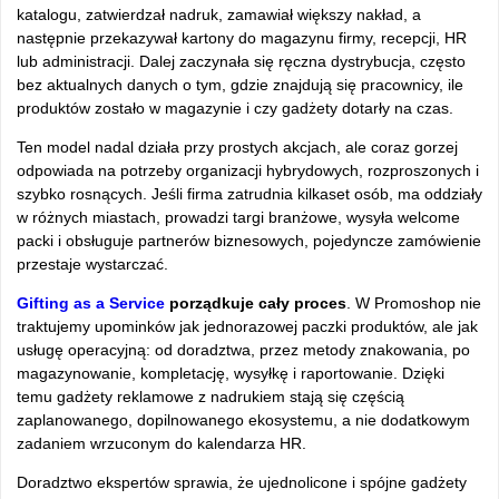
katalogu, zatwierdzał nadruk, zamawiał większy nakład, a
następnie przekazywał kartony do magazynu firmy, recepcji, HR
lub administracji. Dalej zaczynała się ręczna dystrybucja, często
bez aktualnych danych o tym, gdzie znajdują się pracownicy, ile
produktów zostało w magazynie i czy gadżety dotarły na czas.
Ten model nadal działa przy prostych akcjach, ale coraz gorzej
odpowiada na potrzeby organizacji hybrydowych, rozproszonych i
szybko rosnących. Jeśli firma zatrudnia kilkaset osób, ma oddziały
w różnych miastach, prowadzi targi branżowe, wysyła welcome
packi i obsługuje partnerów biznesowych, pojedyncze zamówienie
przestaje wystarczać.
Gifting as a Service
porządkuje cały proces
. W Promoshop nie
traktujemy upominków jak jednorazowej paczki produktów, ale jak
usługę operacyjną: od doradztwa, przez metody znakowania, po
magazynowanie, kompletację, wysyłkę i raportowanie. Dzięki
temu gadżety reklamowe z nadrukiem stają się częścią
zaplanowanego, dopilnowanego ekosystemu, a nie dodatkowym
zadaniem wrzuconym do kalendarza HR.
Doradztwo ekspertów sprawia, że ujednolicone i spójne gadżety