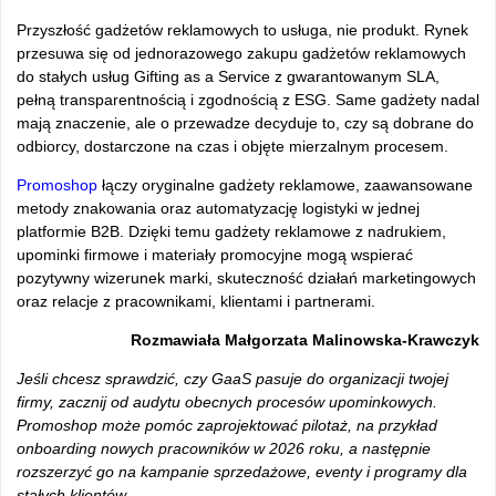
Przyszłość gadżetów reklamowych to usługa, nie produkt. Rynek
przesuwa się od jednorazowego zakupu gadżetów reklamowych
do stałych usług Gifting as a Service z gwarantowanym SLA,
pełną transparentnością i zgodnością z ESG. Same gadżety nadal
mają znaczenie, ale o przewadze decyduje to, czy są dobrane do
odbiorcy, dostarczone na czas i objęte mierzalnym procesem.
Promoshop
łączy oryginalne gadżety reklamowe, zaawansowane
metody znakowania oraz automatyzację logistyki w jednej
platformie B2B. Dzięki temu gadżety reklamowe z nadrukiem,
upominki firmowe i materiały promocyjne mogą wspierać
pozytywny wizerunek marki, skuteczność działań marketingowych
oraz relacje z pracownikami, klientami i partnerami.
Rozmawiała Małgorzata Malinowska-Krawczyk
Jeśli chcesz sprawdzić, czy GaaS pasuje do organizacji twojej
firmy, zacznij od audytu obecnych procesów upominkowych.
Promoshop może pomóc zaprojektować pilotaż, na przykład
onboarding nowych pracowników w 2026 roku, a następnie
rozszerzyć go na kampanie sprzedażowe, eventy i programy dla
stałych klientów.