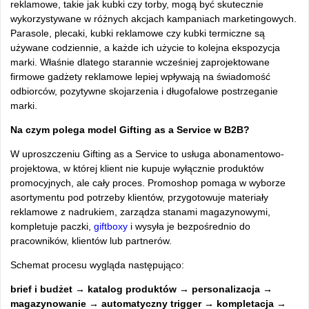
reklamowe, takie jak kubki czy torby, mogą być skutecznie
wykorzystywane w różnych akcjach kampaniach marketingowych.
Parasole, plecaki, kubki reklamowe czy kubki termiczne są
używane codziennie, a każde ich użycie to kolejna ekspozycja
marki. Właśnie dlatego starannie wcześniej zaprojektowane
firmowe gadżety reklamowe lepiej wpływają na świadomość
odbiorców, pozytywne skojarzenia i długofalowe postrzeganie
marki.
Na czym polega model Gifting as a Service w B2B?
W uproszczeniu Gifting as a Service to usługa abonamentowo-
projektowa, w której klient nie kupuje wyłącznie produktów
promocyjnych, ale cały proces. Promoshop pomaga w wyborze
asortymentu pod potrzeby klientów, przygotowuje materiały
reklamowe z nadrukiem, zarządza stanami magazynowymi,
kompletuje paczki,
giftboxy
i wysyła je bezpośrednio do
pracowników, klientów lub partnerów.
Schemat procesu wygląda następująco:
brief i budżet → katalog produktów → personalizacja →
magazynowanie → automatyczny trigger → kompletacja →