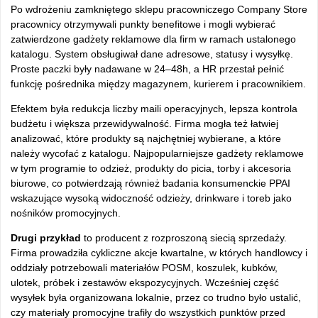
Po wdrożeniu zamkniętego sklepu pracowniczego Company Store
pracownicy otrzymywali punkty benefitowe i mogli wybierać
zatwierdzone gadżety reklamowe dla firm w ramach ustalonego
katalogu. System obsługiwał dane adresowe, statusy i wysyłkę.
Proste paczki były nadawane w 24–48h, a HR przestał pełnić
funkcję pośrednika między magazynem, kurierem i pracownikiem.
Efektem była redukcja liczby maili operacyjnych, lepsza kontrola
budżetu i większa przewidywalność. Firma mogła też łatwiej
analizować, które produkty są najchętniej wybierane, a które
należy wycofać z katalogu. Najpopularniejsze gadżety reklamowe
w tym programie to odzież, produkty do picia, torby i akcesoria
biurowe, co potwierdzają również badania konsumenckie PPAI
wskazujące wysoką widoczność odzieży, drinkware i toreb jako
nośników promocyjnych.
Drugi przykład
to producent z rozproszoną siecią sprzedaży.
Firma prowadziła cykliczne akcje kwartalne, w których handlowcy i
oddziały potrzebowali materiałów POSM, koszulek, kubków,
ulotek, próbek i zestawów ekspozycyjnych. Wcześniej część
wysyłek była organizowana lokalnie, przez co trudno było ustalić,
czy materiały promocyjne trafiły do wszystkich punktów przed