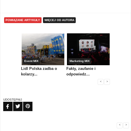
POWIĄZANE ARTYKUŁY
WIĘCEJ OD AUTORA
yny
Event MIX
Marketing MIX
Festiwal M
rum
Lidl Polska zadba o
Fakty, zaufanie i
Paweł Tka
..
kolarzy...
odpowiedz...
...
<
>
UDOSTĘPNIJ
FB
TW
PIN
<
>