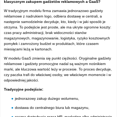
klasycznym zakupem gadżetów reklamowych a GaaS?
W tradycyjnym modelu firma zamawia jednorazowo gadżety
reklamowe z nadrukiem logo, odbiera dostawę w centrali, a
następnie samodzielnie decyduje, kto, kiedy i w jaki sposób je
otrzyma. To podejście jest proste, ale ma ukryte ogromne koszty:
czas pracy administracji, brak widoczności stanów
magazynowych, magazynowanie, logistyka, ryzyko kosztownych
pomyłek i zamrożony budżet w produktach, które czasem
miesiącami leżą w kartonach.
W modelu GaaS zmienia się punkt ciężkości. Oryginalne gadżety
reklamowe i gadżety promocyjne nadal są ważnym nośnikiem
marki, ale kluczowa wartość leży w procesie. To proces decyduje,
czy paczka trafi do właściwej osoby, we właściwym momencie i w
odpowiedniej jakości.
Tradycyjne podejście:
jednorazowy zakup dużego wolumenu,
dostawa do centralnego biura lub magazynu,
ręczna dystrybucja przez HR, marketing albo administrację,