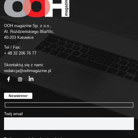
OOH magazine Sp. z o.o.,
Al. Roździeńskiego 86a/IIIc,
40-203 Katowice
Tel / Fax:
+ 48 32 206 76 77
Skontaktuj się z nami:
redakcja@oohmagazine.pl
fb
ins
in
Newsletter
Twój email